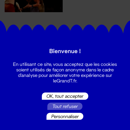
Bienvenue !
En utilisant ce site, vous acceptez que les cookies
Suivez toutes les actualités du
soient utilisés de façon anonyme dans le cadre
Grand T :
d'analyse pour améliorer votre expérience sur
leGrandT.fr.
S'inscrire
OK, tout accepter
Tout refuser
Personnaliser