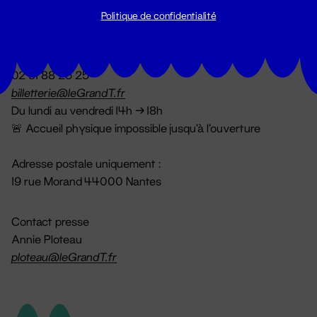
Politique de confidentialité
Billetterie
02 51 88 25 25
billetterie@leGrandT.fr
Du lundi au vendredi 14h → 18h
🚨 Accueil physique impossible jusqu'à l'ouverture
Adresse postale uniquement :
19 rue Morand 44000 Nantes
Contact presse
Annie Ploteau
ploteau@leGrandT.fr