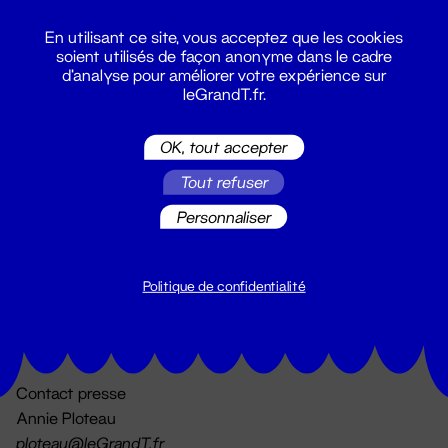
En utilisant ce site, vous acceptez que les cookies
soient utilisés de façon anonyme dans le cadre
d'analyse pour améliorer votre expérience sur
leGrandT.fr.
OK, tout accepter
Billetterie
Tout refuser
02 51 88 25 25
billetterie@leGrandT.fr
Personnaliser
Du lundi au vendredi 14h → 18h
🚨 Accueil physique impossible jusqu'à l'ouverture
Politique de confidentialité
Adresse postale uniquement :
19 rue Morand 44000 Nantes
Contact presse
Annie Ploteau
ploteau@leGrandT.fr