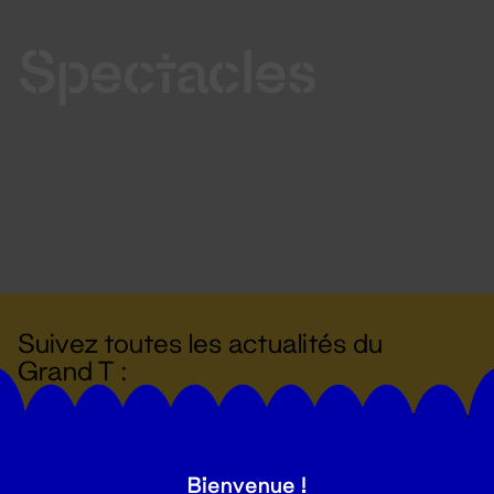
Spectacles
Suivez toutes les actualités du
Grand T :
S'inscrire
Bienvenue !