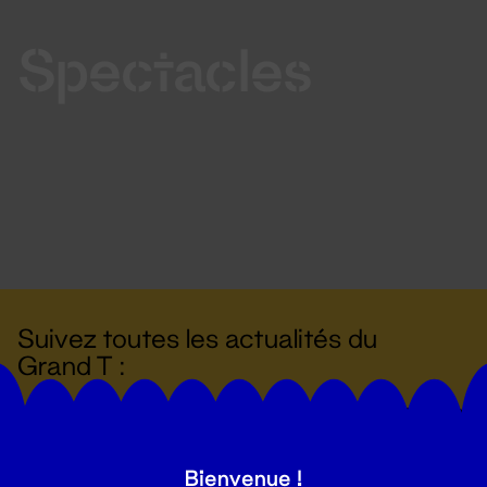
Spectacles
Suivez toutes les actualités du
Grand T :
S'inscrire
Bienvenue !