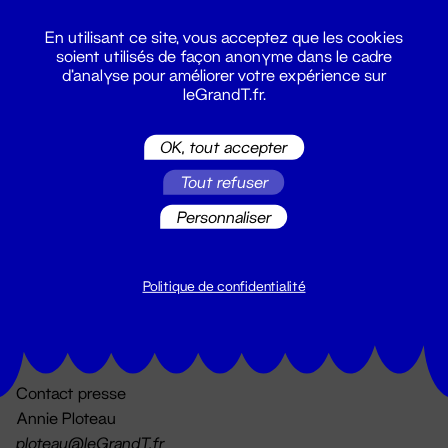
En utilisant ce site, vous acceptez que les cookies
soient utilisés de façon anonyme dans le cadre
d'analyse pour améliorer votre expérience sur
leGrandT.fr.
OK, tout accepter
Billetterie
Tout refuser
02 51 88 25 25
billetterie@leGrandT.fr
Personnaliser
Du lundi au vendredi 14h → 18h
🚨 Accueil physique impossible jusqu'à l'ouverture
Politique de confidentialité
Adresse postale uniquement :
19 rue Morand 44000 Nantes
Contact presse
Annie Ploteau
ploteau@leGrandT.fr