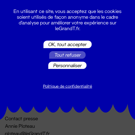
En utilisant ce site, vous acceptez que les cookies
soient utilisés de façon anonyme dans le cadre
d'analyse pour améliorer votre expérience sur
leGrandT.fr.
OK, tout accepter
Billetterie
Tout refuser
02 51 88 25 25
billetterie@leGrandT.fr
Personnaliser
Du lundi au vendredi 14h → 18h
🚨 Accueil physique impossible jusqu'à l'ouverture
Politique de confidentialité
Adresse postale uniquement :
19 rue Morand 44000 Nantes
Contact presse
Annie Ploteau
ploteau@leGrandT.fr