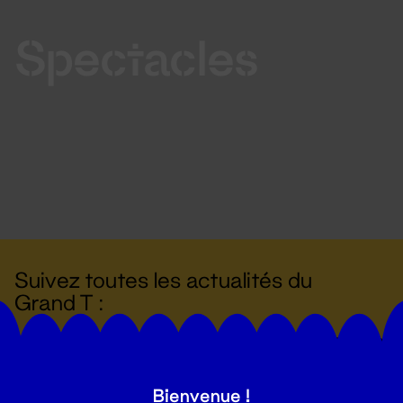
Spectacles
Suivez toutes les actualités du
Grand T :
S'inscrire
Bienvenue !