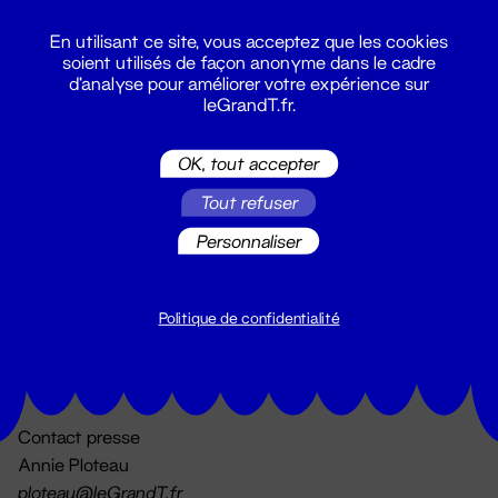
En utilisant ce site, vous acceptez que les cookies
soient utilisés de façon anonyme dans le cadre
d'analyse pour améliorer votre expérience sur
leGrandT.fr.
OK, tout accepter
Billetterie
Tout refuser
02 51 88 25 25
billetterie@leGrandT.fr
Personnaliser
Du lundi au vendredi 14h → 18h
🚨 Accueil physique impossible jusqu'à l'ouverture
Politique de confidentialité
Adresse postale uniquement :
19 rue Morand 44000 Nantes
Contact presse
Annie Ploteau
ploteau@leGrandT.fr