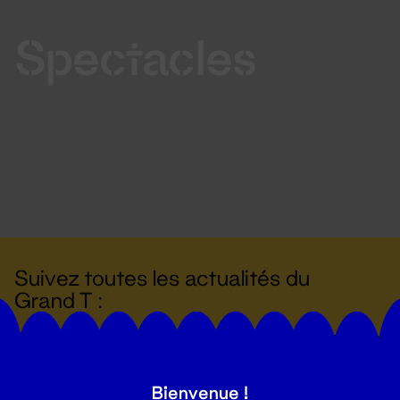
Spectacles
Suivez toutes les actualités du
Grand T :
S'inscrire
Bienvenue !