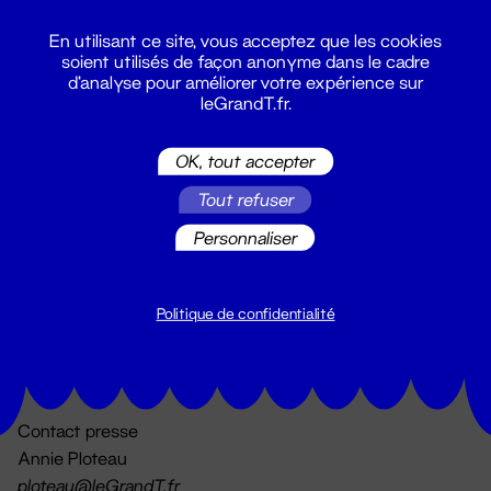
En utilisant ce site, vous acceptez que les cookies
soient utilisés de façon anonyme dans le cadre
d'analyse pour améliorer votre expérience sur
leGrandT.fr.
OK, tout accepter
Billetterie
Tout refuser
02 51 88 25 25
billetterie@leGrandT.fr
Personnaliser
Du lundi au vendredi 14h → 18h
🚨 Accueil physique impossible jusqu'à l'ouverture
Politique de confidentialité
Adresse postale uniquement :
19 rue Morand 44000 Nantes
Contact presse
Annie Ploteau
ploteau@leGrandT.fr