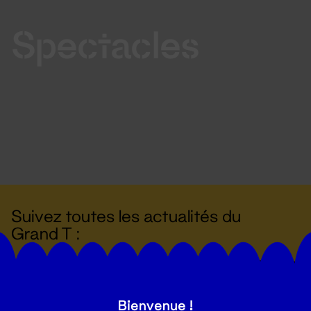
Spectacles
Suivez toutes les actualités du
Grand T :
S'inscrire
Bienvenue !