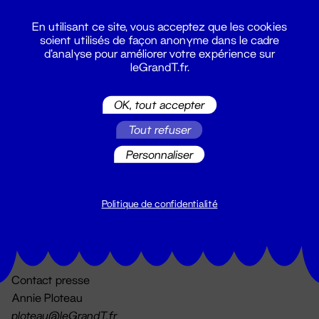
En utilisant ce site, vous acceptez que les cookies
soient utilisés de façon anonyme dans le cadre
d'analyse pour améliorer votre expérience sur
leGrandT.fr.
OK, tout accepter
Billetterie
Tout refuser
02 51 88 25 25
billetterie@leGrandT.fr
Personnaliser
Du lundi au vendredi 14h → 18h
🚨 Accueil physique impossible jusqu'à l'ouverture
Politique de confidentialité
Adresse postale uniquement :
19 rue Morand 44000 Nantes
Contact presse
Annie Ploteau
ploteau@leGrandT.fr