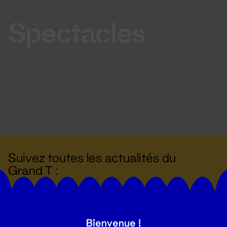
Spectacles
Suivez toutes les actualités du
Grand T :
S'inscrire
Bienvenue !