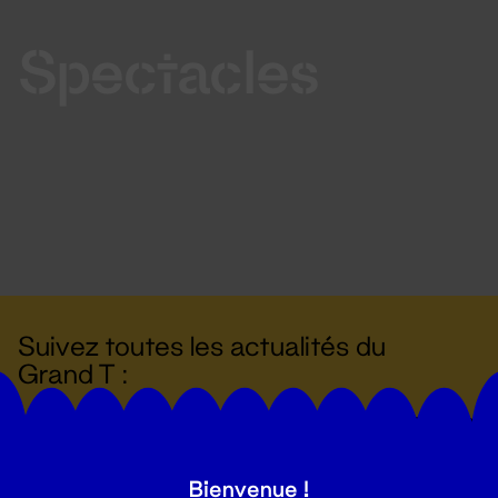
Spectacles
Suivez toutes les actualités du
Grand T :
S'inscrire
Bienvenue !