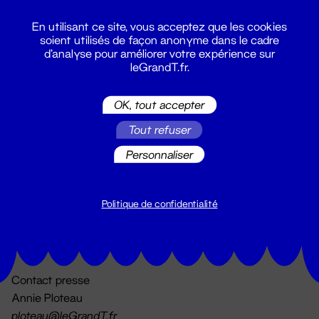
En utilisant ce site, vous acceptez que les cookies
soient utilisés de façon anonyme dans le cadre
d'analyse pour améliorer votre expérience sur
leGrandT.fr.
OK, tout accepter
Billetterie
Tout refuser
02 51 88 25 25
billetterie@leGrandT.fr
Personnaliser
Du lundi au vendredi 14h → 18h
🚨 Accueil physique impossible jusqu'à l'ouverture
Politique de confidentialité
Adresse postale uniquement :
19 rue Morand 44000 Nantes
Contact presse
Annie Ploteau
ploteau@leGrandT.fr