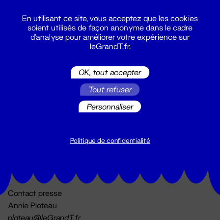
En utilisant ce site, vous acceptez que les cookies
soient utilisés de façon anonyme dans le cadre
d'analyse pour améliorer votre expérience sur
leGrandT.fr.
OK, tout accepter
Billetterie
Tout refuser
02 51 88 25 25
billetterie@leGrandT.fr
Personnaliser
Du lundi au vendredi 14h → 18h
🚨 Accueil physique impossible jusqu'à l'ouverture
Politique de confidentialité
Adresse postale uniquement :
19 rue Morand 44000 Nantes
Contact presse
Annie Ploteau
ploteau@leGrandT.fr