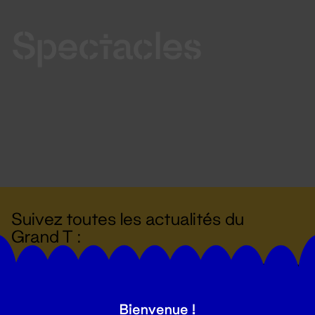
Spectacles
Suivez toutes les actualités du
Grand T :
S'inscrire
Bienvenue !