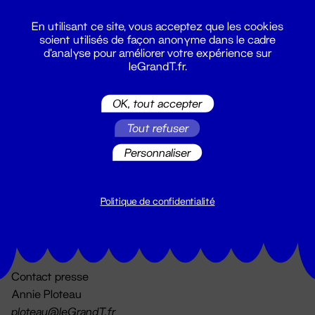
En utilisant ce site, vous acceptez que les cookies
soient utilisés de façon anonyme dans le cadre
d'analyse pour améliorer votre expérience sur
leGrandT.fr.
OK, tout accepter
Billetterie
Tout refuser
02 51 88 25 25
billetterie@leGrandT.fr
Personnaliser
Du lundi au vendredi 14h → 18h
🚨 Accueil physique impossible jusqu'à l'ouverture
Politique de confidentialité
Adresse postale uniquement :
19 rue Morand 44000 Nantes
Contact presse
Annie Ploteau
ploteau@leGrandT.fr