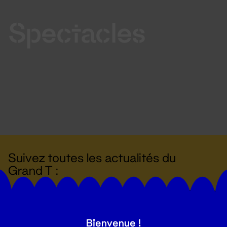
Spectacles
Suivez toutes les actualités du
Grand T :
S'inscrire
Bienvenue !