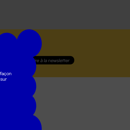
S'inscrire
à la newsletter
 façon
 sur