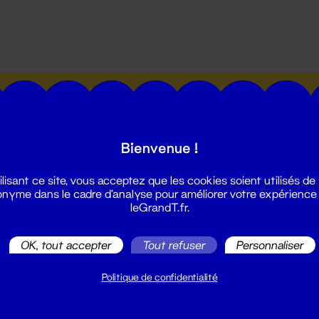
utes les actualités du Grand T :
Bienvenue !
ilisant ce site, vous acceptez que les cookies soient utilisés de
nyme dans le cadre d'analyse pour améliorer votre expérience
leGrandT.fr.
illetterie
2 51 88 25 25
OK, tout accepter
Tout refuser
Personnaliser
illetterie@leGrandT.fr
u lundi au vendredi 14h → 18h
Politique de confidentialité
 Accueil physique
mpossible jusqu'à l'ouverture