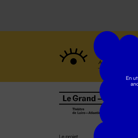
Suivez to
En ut
ano
B
0
b
D

i
Le projet