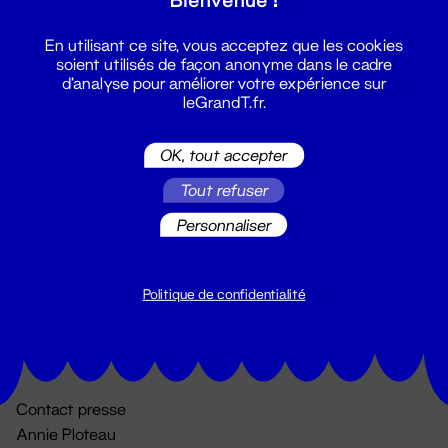
En utilisant ce site, vous acceptez que les cookies
soient utilisés de façon anonyme dans le cadre
d'analyse pour améliorer votre expérience sur
leGrandT.fr.
OK, tout accepter
Billetterie
Tout refuser
02 51 88 25 25
Personnaliser
billetterie@leGrandT.fr
Du lundi au vendredi 14h → 18h
🚨 Accueil physique impossible jusqu'à l'ouverture
Politique de confidentialité
Adresse postale uniquement :
19 rue Morand 44000 Nantes
Contact presse
Annie Ploteau