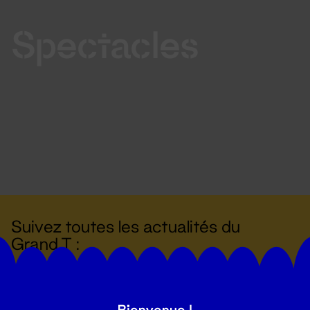
Spectacles
Suivez toutes les actualités du
Grand T :
S'inscrire
Bienvenue !