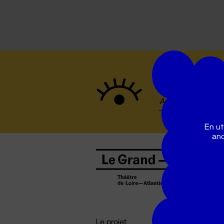
Suivez to
En ut
ano
B
0
b
D

i
Le projet