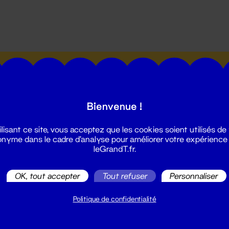
utes les actualités du Grand T :
Bienvenue !
ilisant ce site, vous acceptez que les cookies soient utilisés de
nyme dans le cadre d'analyse pour améliorer votre expérience
leGrandT.fr.
illetterie
2 51 88 25 25
OK, tout accepter
Tout refuser
Personnaliser
illetterie@leGrandT.fr
u lundi au vendredi 14h → 18h
Politique de confidentialité
 Accueil physique
mpossible jusqu'à l'ouverture