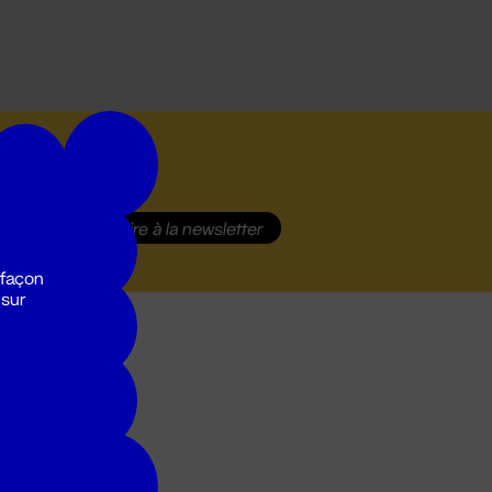
S'inscrire
à la newsletter
 façon
 sur