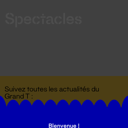
Spectacles
Suivez toutes les actualités du
Grand T :
S'inscrire
Bienvenue !