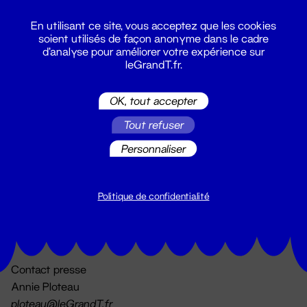
En utilisant ce site, vous acceptez que les cookies
soient utilisés de façon anonyme dans le cadre
d'analyse pour améliorer votre expérience sur
leGrandT.fr.
OK, tout accepter
Billetterie
Tout refuser
02 51 88 25 25
billetterie@leGrandT.fr
Personnaliser
Du lundi au vendredi 14h → 18h
🚨 Accueil physique impossible jusqu'à l'ouverture
Politique de confidentialité
Adresse postale uniquement :
19 rue Morand 44000 Nantes
Contact presse
Annie Ploteau
ploteau@leGrandT.fr