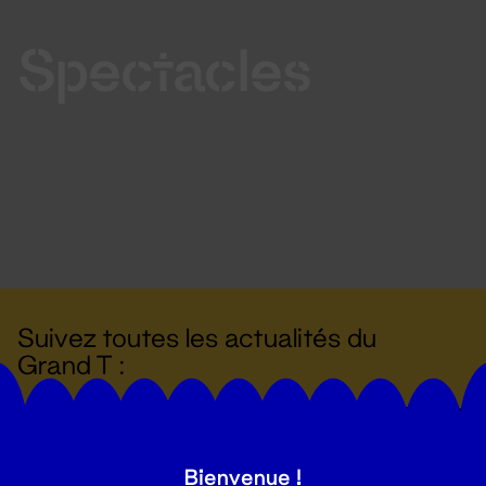
Spectacles
Suivez toutes les actualités du
Grand T :
S'inscrire
Bienvenue !