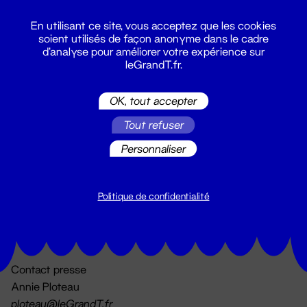
En utilisant ce site, vous acceptez que les cookies
soient utilisés de façon anonyme dans le cadre
d'analyse pour améliorer votre expérience sur
leGrandT.fr.
OK, tout accepter
Billetterie
Tout refuser
02 51 88 25 25
billetterie@leGrandT.fr
Personnaliser
Du lundi au vendredi 14h → 18h
🚨 Accueil physique impossible jusqu'à l'ouverture
Politique de confidentialité
Adresse postale uniquement :
19 rue Morand 44000 Nantes
Contact presse
Annie Ploteau
ploteau@leGrandT.fr