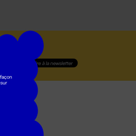
S'inscrire
à la newsletter
 façon
 sur