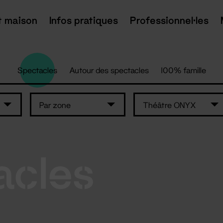
t maison
Infos pratiques
Professionnel·les
Spectacles
Autour des spectacles
100% famille
Par zone
Théâtre ONYX
acles