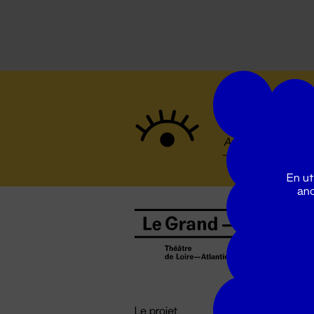
Suivez to
En ut
ano
B
0
b
D

i
Le projet