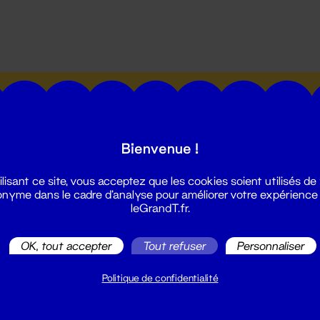
utes les actualités du Grand T :
Bienvenue !
ilisant ce site, vous acceptez que les cookies soient utilisés de
nyme dans le cadre d'analyse pour améliorer votre expérience
leGrandT.fr.
illetterie
2 51 88 25 25
OK, tout accepter
Tout refuser
Personnaliser
illetterie@leGrandT.fr
u lundi au vendredi 14h → 18h
Politique de confidentialité
 Accueil physique
mpossible jusqu'à l'ouverture