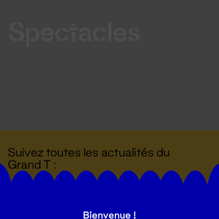
Spectacles
Suivez toutes les actualités du
Grand T :
S'inscrire
Bienvenue !