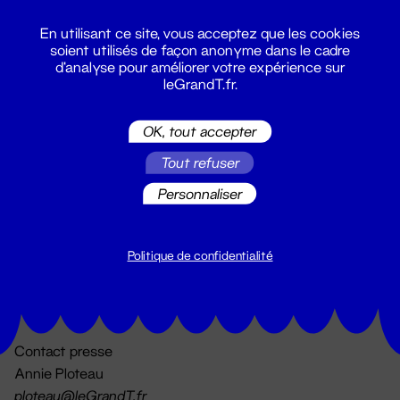
En utilisant ce site, vous acceptez que les cookies
soient utilisés de façon anonyme dans le cadre
d'analyse pour améliorer votre expérience sur
leGrandT.fr.
OK, tout accepter
Billetterie
Tout refuser
02 51 88 25 25
billetterie@leGrandT.fr
Personnaliser
Du lundi au vendredi 14h → 18h
🚨 Accueil physique impossible jusqu'à l'ouverture
Politique de confidentialité
Adresse postale uniquement :
19 rue Morand 44000 Nantes
Contact presse
Annie Ploteau
ploteau@leGrandT.fr