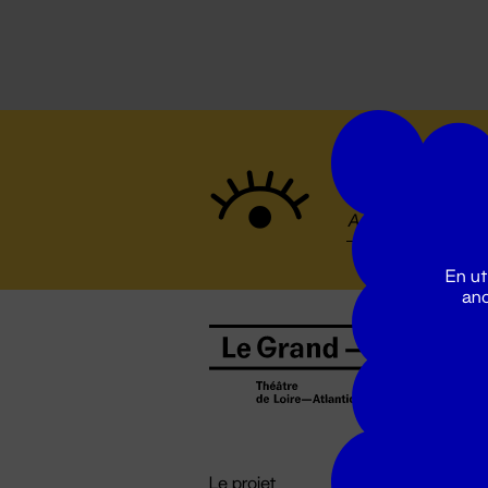
Suivez to
En ut
ano
B
0
b
D

i
Le projet