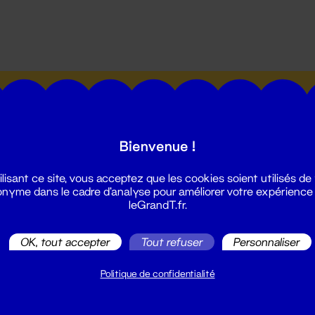
utes les actualités du Grand T :
Bienvenue !
ilisant ce site, vous acceptez que les cookies soient utilisés de
nyme dans le cadre d'analyse pour améliorer votre expérience
leGrandT.fr.
illetterie
2 51 88 25 25
OK, tout accepter
Tout refuser
Personnaliser
illetterie@leGrandT.fr
u lundi au vendredi 14h → 18h
Politique de confidentialité
 Accueil physique
mpossible jusqu'à l'ouverture