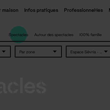
t maison
Infos pratiques
Professionnel·les
Spectacles
Autour des spectacles
100% famille
Par zone
Espace Sèvria - La Haye Fouassière
acles