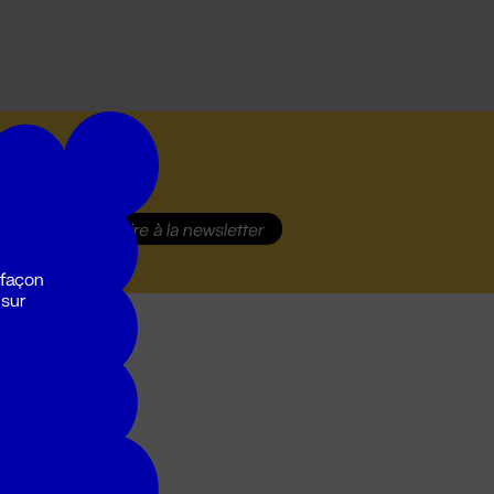
S'inscrire
à la newsletter
 façon
 sur