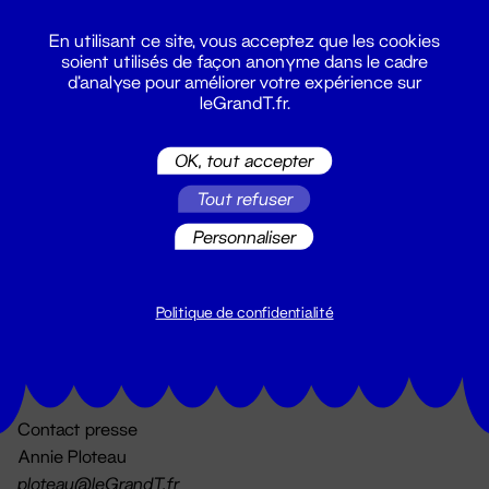
En utilisant ce site, vous acceptez que les cookies
soient utilisés de façon anonyme dans le cadre
d'analyse pour améliorer votre expérience sur
leGrandT.fr.
OK, tout accepter
Billetterie
Tout refuser
02 51 88 25 25
billetterie@leGrandT.fr
Personnaliser
Du lundi au vendredi 14h → 18h
🚨 Accueil physique impossible jusqu'à l'ouverture
Politique de confidentialité
Adresse postale uniquement :
19 rue Morand 44000 Nantes
Contact presse
Annie Ploteau
ploteau@leGrandT.fr