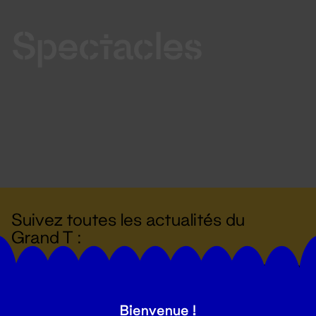
Spectacles
Suivez toutes les actualités du
Grand T :
S'inscrire
Bienvenue !