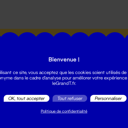
utes les actualités du Grand T :
Bienvenue !
ilisant ce site, vous acceptez que les cookies soient utilisés de
nyme dans le cadre d'analyse pour améliorer votre expérience
leGrandT.fr.
illetterie
2 51 88 25 25
OK, tout accepter
Tout refuser
Personnaliser
illetterie@leGrandT.fr
u lundi au vendredi 14h → 18h
Politique de confidentialité
 Accueil physique
mpossible jusqu'à l'ouverture