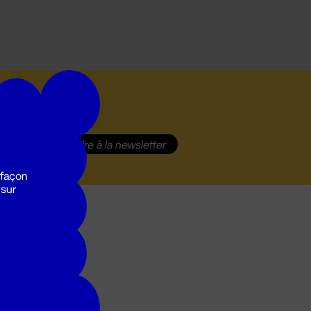
S'inscrire
à la newsletter
 façon
 sur