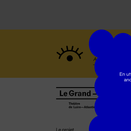
Suivez to
En ut
ano
B
0
b
D

i
Le projet