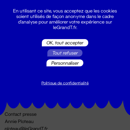
En utilisant ce site, vous acceptez que les cookies
soient utilisés de façon anonyme dans le cadre
d'analyse pour améliorer votre expérience sur
leGrandT.fr.
OK, tout accepter
Billetterie
Tout refuser
02 51 88 25 25
billetterie@leGrandT.fr
Personnaliser
Du lundi au vendredi 14h → 18h
🚨 Accueil physique impossible jusqu'à l'ouverture
Politique de confidentialité
Adresse postale uniquement :
19 rue Morand 44000 Nantes
Contact presse
Annie Ploteau
ploteau@leGrandT.fr