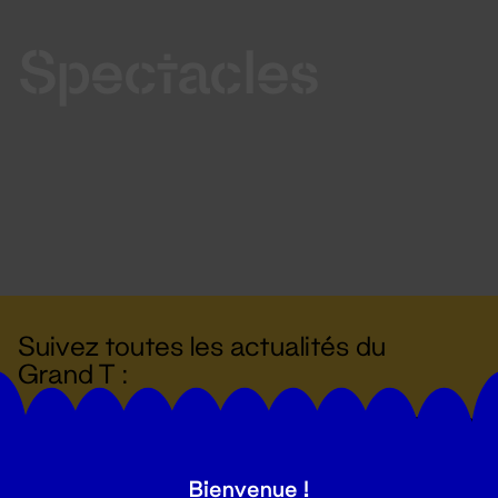
Spectacles
Suivez toutes les actualités du
Grand T :
S'inscrire
Bienvenue !