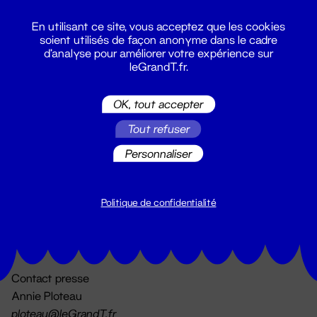
En utilisant ce site, vous acceptez que les cookies
soient utilisés de façon anonyme dans le cadre
d'analyse pour améliorer votre expérience sur
leGrandT.fr.
OK, tout accepter
Billetterie
Tout refuser
02 51 88 25 25
billetterie@leGrandT.fr
Personnaliser
Du lundi au vendredi 14h → 18h
🚨 Accueil physique impossible jusqu'à l'ouverture
Politique de confidentialité
Adresse postale uniquement :
19 rue Morand 44000 Nantes
Contact presse
Annie Ploteau
ploteau@leGrandT.fr