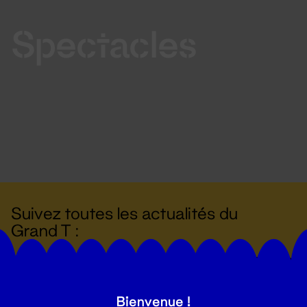
Spectacles
Suivez toutes les actualités du
Grand T :
S'inscrire
Bienvenue !