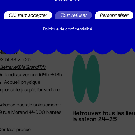
utes les actualités du Grand T :
OK, tout accepter
Tout refuser
Personnaliser
Politique de confidentialité
illetterie
2 51 88 25 25
illetterie@leGrandT.fr
u lundi au vendredi 14h → 18h
 Accueil physique
mpossible jusqu'à l'ouverture
dresse postale uniquement :
19 rue Morand 44000 Nantes
Retrouvez tous les lie
la saison 24-25
ontact presse