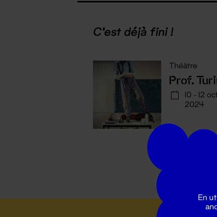
C'est déjà fini !
Théâtre
Prof. Tur
10 - 12 oct
2024
En ut
ano