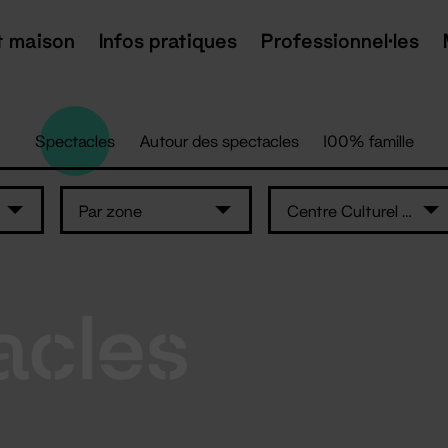
t maison
Infos pratiques
Professionnel·les
Spectacles
Autour des spectacles
100% famille
Par zone
Centre Culturel Athanor
acles