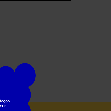
 façon
 sur