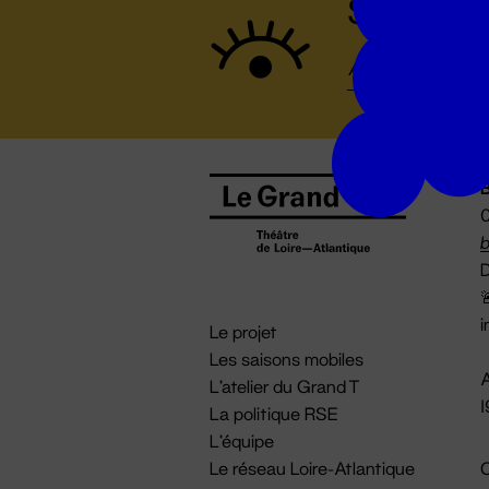
Suivez to
B
0
b
D

i
Le projet
Les saisons mobiles
A
L'atelier du Grand T
La politique RSE
L'équipe
Le réseau Loire-Atlantique
C