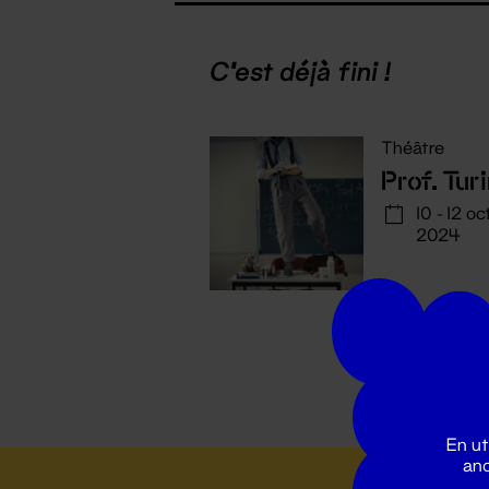
C'est déjà fini !
Théâtre
Prof. Tur
10 - 12 oct
2024
En ut
ano