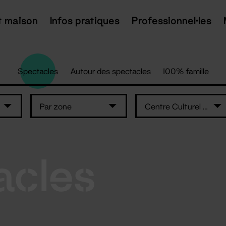
t maison
Infos pratiques
Professionnel·les
Spectacles
Autour des spectacles
100% famille
Par zone
Centre Culturel Athanor
acles