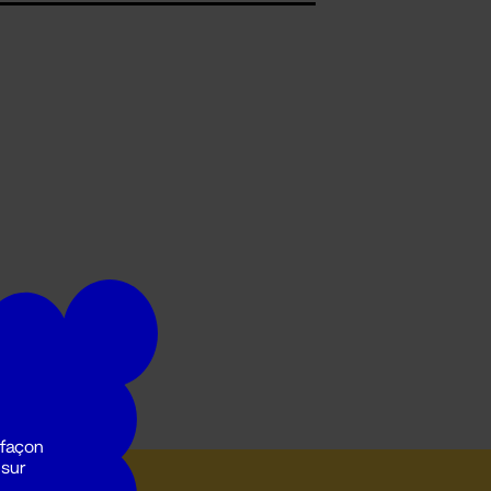
 façon
 sur