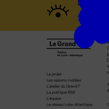
Suivez to
B
0
b
D

i
Le projet
Les saisons mobiles
A
L'atelier du Grand T
La politique RSE
L'équipe
Le réseau Loire-Atlantique
C