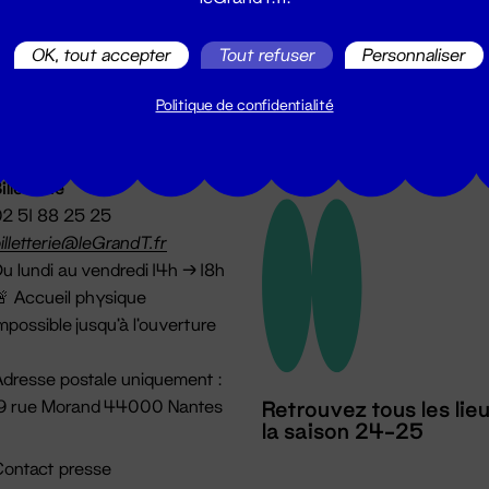
utes les actualités du Grand T :
OK, tout accepter
Tout refuser
Personnaliser
Politique de confidentialité
illetterie
2 51 88 25 25
illetterie@leGrandT.fr
u lundi au vendredi 14h → 18h
 Accueil physique
mpossible jusqu'à l'ouverture
dresse postale uniquement :
19 rue Morand 44000 Nantes
Retrouvez tous les lie
la saison 24-25
ontact presse