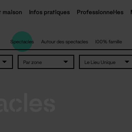
t maison
Infos pratiques
Professionnel·les
Spectacles
Autour des spectacles
100% famille
Par zone
Le Lieu Unique
acles