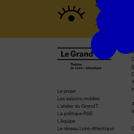
Suivez to
B
0
b
D

i
Le projet
Les saisons mobiles
A
L'atelier du Grand T
La politique RSE
L'équipe
Le réseau Loire-Atlantique
C