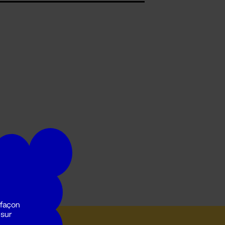
 façon
 sur