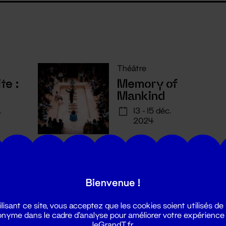
Théâtre
te :
Memory of
Mankind
.
13 - 15 déc.
2024
Bienvenue !
ilisant ce site, vous acceptez que les cookies soient utilisés de
nyme dans le cadre d'analyse pour améliorer votre expérience
leGrandT.fr.