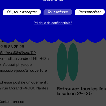
utes les actualités du Grand T :
OK, tout accepter
Tout refuser
Personnaliser
Politique de confidentialité
illetterie
2 51 88 25 25
illetterie@leGrandT.fr
u lundi au vendredi 14h → 18h
 Accueil physique
mpossible jusqu'à l'ouverture
dresse postale uniquement :
19 rue Morand 44000 Nantes
Retrouvez tous les lie
la saison 24-25
ontact presse