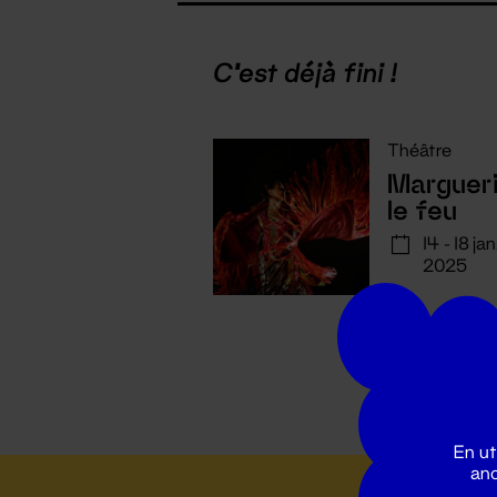
C'est déjà fini !
Théâtre
Margueri
le feu
14 - 18 jan
2025
En ut
ano