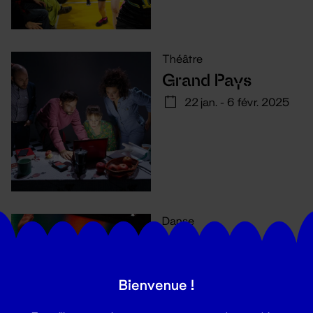
Théâtre
Grand Pays
22 jan. - 6 févr. 2025
Danse
SIMPLE
10 déc. 2024 - 19 jan.
2025
Bienvenue !