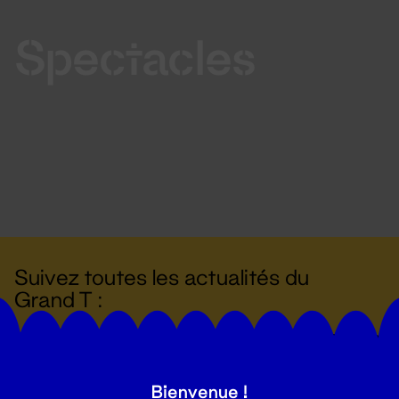
Spectacles
Suivez toutes les actualités du
Grand T :
S'inscrire
Bienvenue !