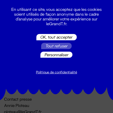
En utilisant ce site, vous acceptez que les cookies
soient utilisés de façon anonyme dans le cadre
d'analyse pour améliorer votre expérience sur
leGrandT.fr.
OK, tout accepter
Billetterie
Tout refuser
02 51 88 25 25
billetterie@leGrandT.fr
Personnaliser
Du lundi au vendredi 14h → 18h
🚨 Accueil physique impossible jusqu'à l'ouverture
Politique de confidentialité
Adresse postale uniquement :
19 rue Morand 44000 Nantes
Contact presse
Annie Ploteau
ploteau@leGrandT.fr