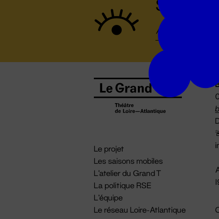
Suivez to
B
0
b
D

i
Le projet
Les saisons mobiles
A
L'atelier du Grand T
La politique RSE
L'équipe
Le réseau Loire-Atlantique
C