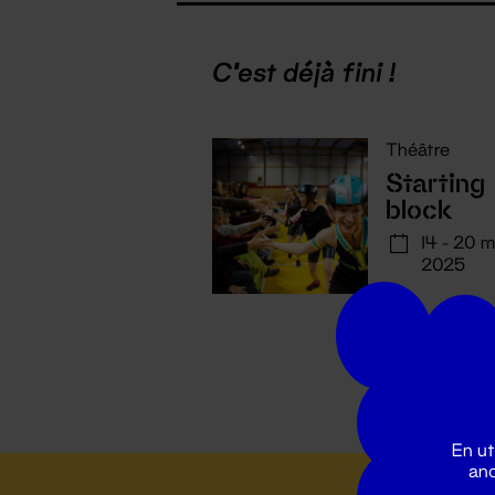
C'est déjà fini !
Théâtre
Starting
block
14 - 20 
2025
En ut
ano