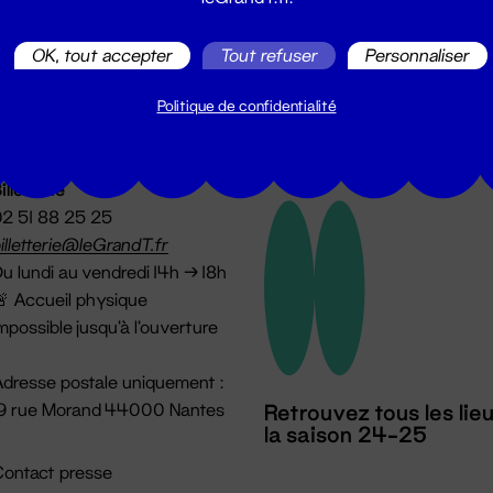
utes les actualités du Grand T :
OK, tout accepter
Tout refuser
Personnaliser
Politique de confidentialité
illetterie
2 51 88 25 25
illetterie@leGrandT.fr
u lundi au vendredi 14h → 18h
 Accueil physique
mpossible jusqu'à l'ouverture
dresse postale uniquement :
19 rue Morand 44000 Nantes
Retrouvez tous les lie
la saison 24-25
ontact presse