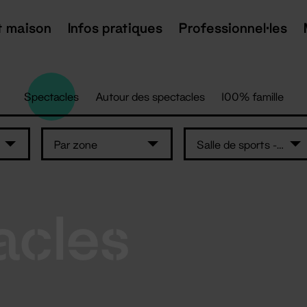
t maison
Infos pratiques
Professionnel·les
Spectacles
Autour des spectacles
100% famille
Par zone
Salle de sports - Rouans
acles