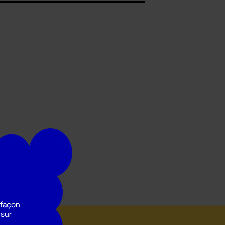
 façon
 sur