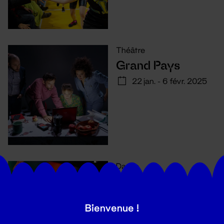
Théâtre
Grand Pays
22 jan. - 6 févr. 2025
Danse
SIMPLE
10 déc. 2024 - 19 jan.
2025
Bienvenue !