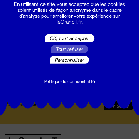
En utilisant ce site, vous acceptez que les cookies
soient utilisés de façon anonyme dans le cadre
d'analyse pour améliorer votre expérience sur
leGrandT.fr.
OK, tout accepter
Tout refuser
Personnaliser
Suivez toutes les actualités du
Politique de confidentialité
Grand T :
S'inscrire