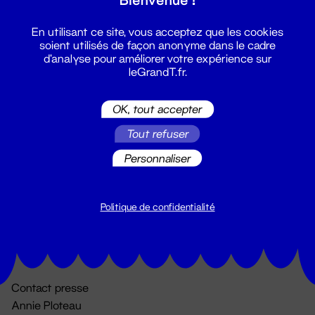
En utilisant ce site, vous acceptez que les cookies
soient utilisés de façon anonyme dans le cadre
d'analyse pour améliorer votre expérience sur
leGrandT.fr.
OK, tout accepter
Billetterie
Tout refuser
02 51 88 25 25
Personnaliser
billetterie@leGrandT.fr
Du lundi au vendredi 14h → 18h
🚨 Accueil physique impossible jusqu'à l'ouverture
Politique de confidentialité
Adresse postale uniquement :
19 rue Morand 44000 Nantes
Contact presse
Annie Ploteau