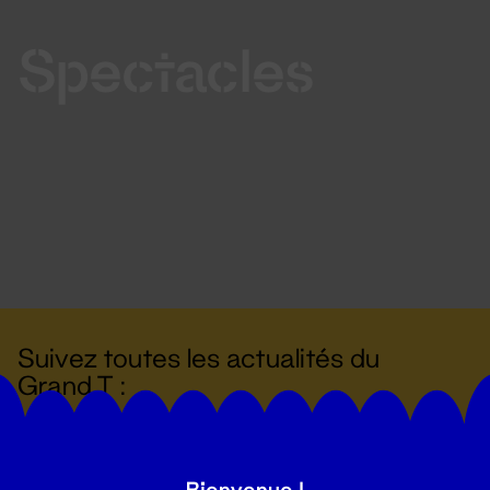
Spectacles
Suivez toutes les actualités du
Grand T :
S'inscrire
Bienvenue !