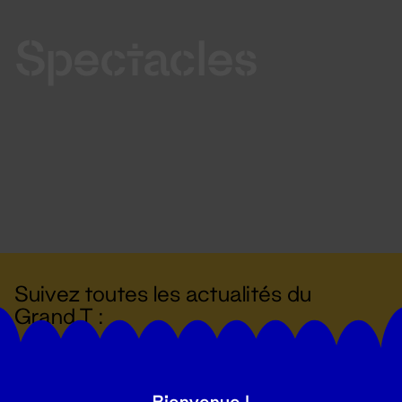
Spectacles
Suivez toutes les actualités du
Grand T :
S'inscrire
Bienvenue !