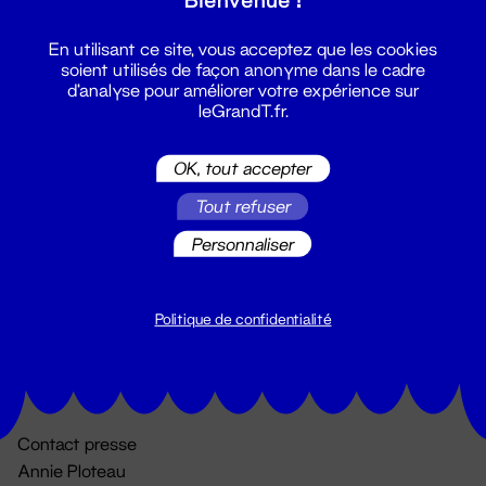
En utilisant ce site, vous acceptez que les cookies
soient utilisés de façon anonyme dans le cadre
d'analyse pour améliorer votre expérience sur
leGrandT.fr.
OK, tout accepter
Billetterie
Tout refuser
02 51 88 25 25
Personnaliser
billetterie@leGrandT.fr
Du lundi au vendredi 14h → 18h
🚨 Accueil physique impossible jusqu'à l'ouverture
Politique de confidentialité
Adresse postale uniquement :
19 rue Morand 44000 Nantes
Contact presse
Annie Ploteau