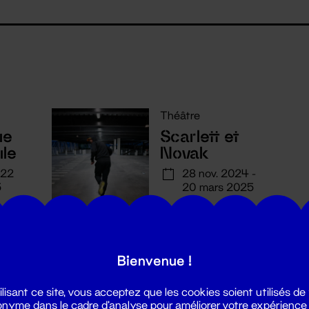
Théâtre
ue
Scarlett et
ule
Novak
 22
28 nov. 2024 -
5
20 mars 2025
Bienvenue !
ilisant ce site, vous acceptez que les cookies soient utilisés de
nyme dans le cadre d'analyse pour améliorer votre expérience