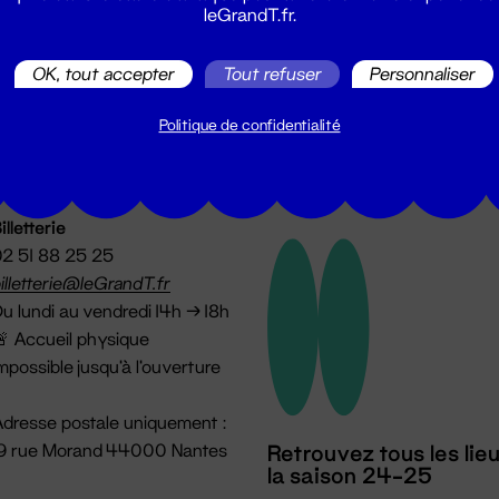
leGrandT.fr.
utes les actualités du Grand T :
OK, tout accepter
Tout refuser
Personnaliser
Politique de confidentialité
illetterie
2 51 88 25 25
illetterie@leGrandT.fr
u lundi au vendredi 14h → 18h
 Accueil physique
mpossible jusqu'à l'ouverture
dresse postale uniquement :
19 rue Morand 44000 Nantes
Retrouvez tous les lie
la saison 24-25