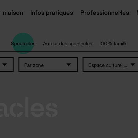
t maison
Infos pratiques
Professionnel·les
Spectacles
Autour des spectacles
100% famille
Par zone
Espace culturel Le Préambule
acles