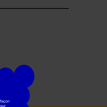
 façon
 sur