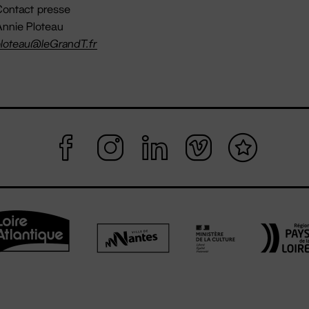
ontact presse
nnie Ploteau
loteau@leGrandT.fr