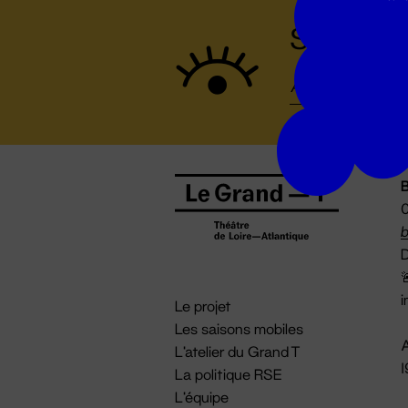
Suivez to
B
0
b
D

i
Le projet
Les saisons mobiles
A
L'atelier du Grand T
La politique RSE
L'équipe