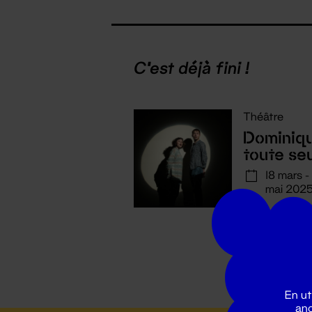
C'est déjà fini !
Théâtre
Dominiq
toute se
18 mars -
mai 202
En ut
ano