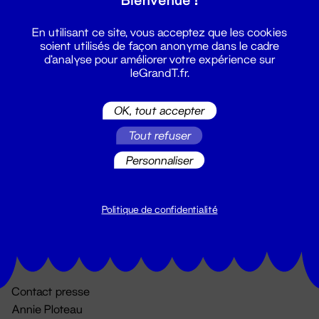
En utilisant ce site, vous acceptez que les cookies
soient utilisés de façon anonyme dans le cadre
d'analyse pour améliorer votre expérience sur
leGrandT.fr.
OK, tout accepter
Billetterie
Tout refuser
02 51 88 25 25
Personnaliser
billetterie@leGrandT.fr
Du lundi au vendredi 14h → 18h
🚨 Accueil physique impossible jusqu'à l'ouverture
Politique de confidentialité
Adresse postale uniquement :
19 rue Morand 44000 Nantes
Contact presse
Annie Ploteau