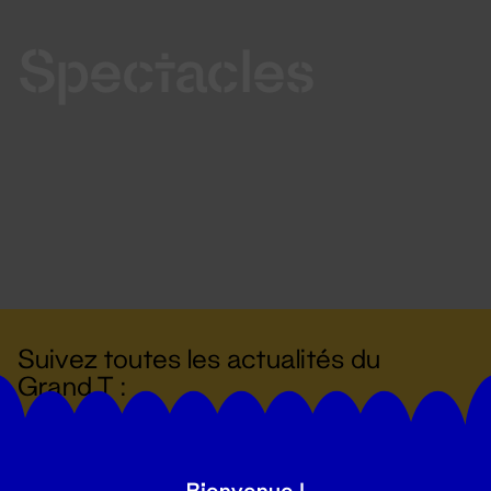
Spectacles
Suivez toutes les actualités du
Grand T :
S'inscrire
Bienvenue !