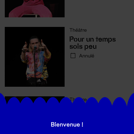
Théâtre
Pour un temps
sois peu
Annulé
Théâtre
Comment avouer
son amour quand
on ne sait pas le
Bienvenue !
mot pour le dire ?