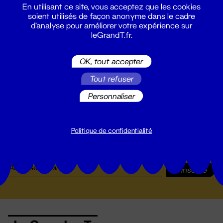
En utilisant ce site, vous acceptez que les cookies
19 - 22 nov. 2024
soient utilisés de façon anonyme dans le cadre
d'analyse pour améliorer votre expérience sur
leGrandT.fr.
OK, tout accepter
Tout refuser
Personnaliser
Suivez toutes les actualités du
Politique de confidentialité
Grand T :
S'inscrire