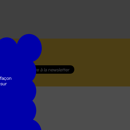
S'inscrire
à la newsletter
 façon
 sur