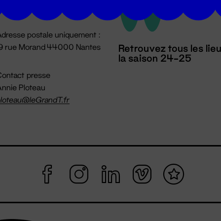
mpossible jusqu'à l'ouverture
dresse postale uniquement :
19 rue Morand 44000 Nantes
Retrouvez tous les lie
la saison 24-25
ontact presse
nnie Ploteau
loteau@leGrandT.fr