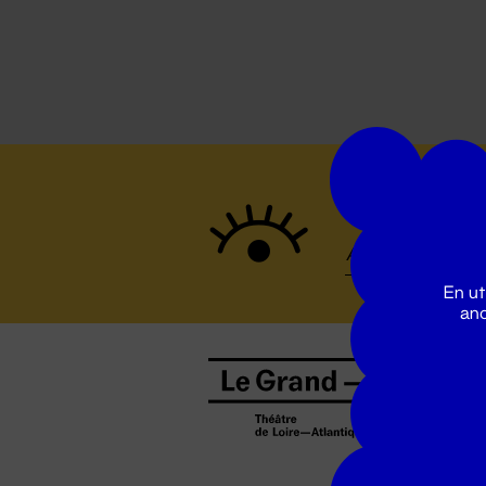
Suivez to
En ut
ano
B
0
b
D
