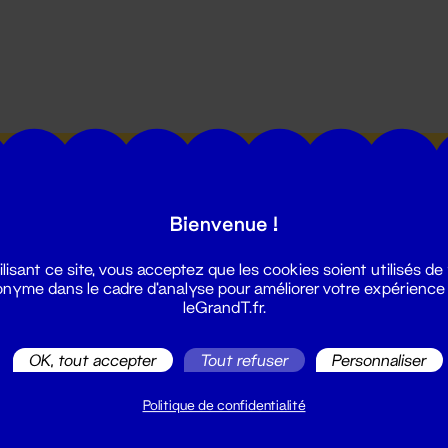
utes les actualités du Grand T :
Bienvenue !
ilisant ce site, vous acceptez que les cookies soient utilisés de
nyme dans le cadre d'analyse pour améliorer votre expérience
leGrandT.fr.
illetterie
OK, tout accepter
Tout refuser
Personnaliser
2 51 88 25 25
illetterie@leGrandT.fr
Politique de confidentialité
u lundi au vendredi 14h → 18h
 Accueil physique