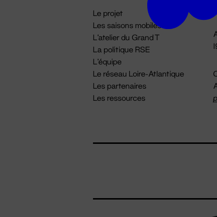
i
Le projet
Les saisons mobiles
A
L'atelier du Grand T
La politique RSE
L'équipe
Le réseau Loire-Atlantique
C
Les partenaires
A
Les ressources
p