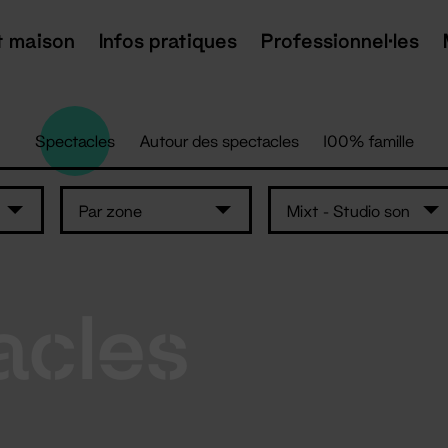
t maison
Infos pratiques
Professionnel·les
Spectacles
Autour des spectacles
100% famille
Par zone
Mixt - Studio son
acles