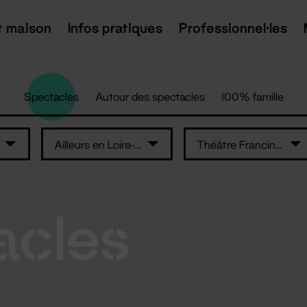
t maison
Infos pratiques
Professionnel·les
Spectacles
Autour des spectacles
100% famille
Ailleurs en Loire-Atlantique
Théâtre Francine Vasse
acles