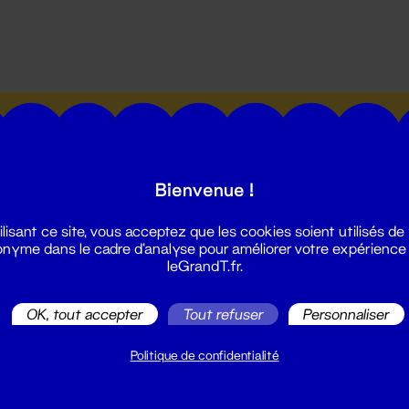
utes les actualités du Grand T :
Bienvenue !
ilisant ce site, vous acceptez que les cookies soient utilisés de
nyme dans le cadre d'analyse pour améliorer votre expérience
leGrandT.fr.
illetterie
2 51 88 25 25
OK, tout accepter
Tout refuser
Personnaliser
illetterie@leGrandT.fr
u lundi au vendredi 14h → 18h
Politique de confidentialité
 Accueil physique
mpossible jusqu'à l'ouverture