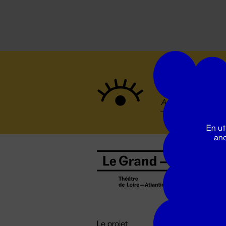
Suivez to
En ut
ano
B
0
b
D

i
Le projet