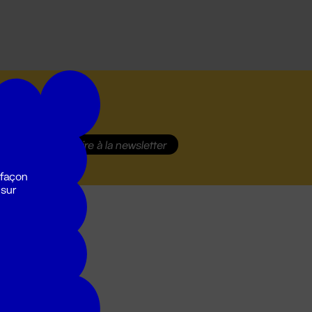
S'inscrire
à la newsletter
 façon
 sur