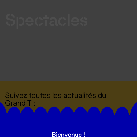
Spectacles
Suivez toutes les actualités du
Grand T :
S'inscrire
Bienvenue !