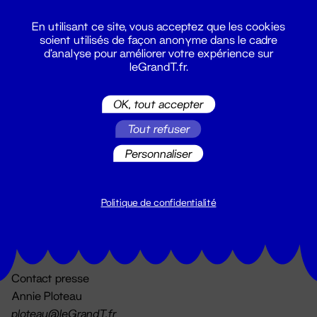
En utilisant ce site, vous acceptez que les cookies
soient utilisés de façon anonyme dans le cadre
d'analyse pour améliorer votre expérience sur
leGrandT.fr.
OK, tout accepter
Billetterie
Tout refuser
02 51 88 25 25
billetterie@leGrandT.fr
Personnaliser
Du lundi au vendredi 14h → 18h
🚨 Accueil physique impossible jusqu'à l'ouverture
Politique de confidentialité
Adresse postale uniquement :
19 rue Morand 44000 Nantes
Contact presse
Annie Ploteau
ploteau@leGrandT.fr