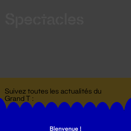
Spectacles
Suivez toutes les actualités du
Grand T :
S'inscrire
Bienvenue !