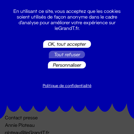
En utilisant ce site, vous acceptez que les cookies
soient utilisés de façon anonyme dans le cadre
d'analyse pour améliorer votre expérience sur
leGrandT.fr.
OK, tout accepter
Billetterie
Tout refuser
02 51 88 25 25
billetterie@leGrandT.fr
Personnaliser
Du lundi au vendredi 14h → 18h
🚨 Accueil physique impossible jusqu'à l'ouverture
Politique de confidentialité
Adresse postale uniquement :
19 rue Morand 44000 Nantes
Contact presse
Annie Ploteau
ploteau@leGrandT.fr