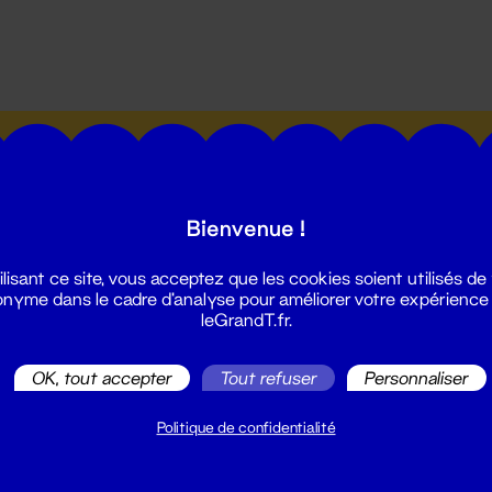
utes les actualités du Grand T :
Bienvenue !
ilisant ce site, vous acceptez que les cookies soient utilisés de
nyme dans le cadre d'analyse pour améliorer votre expérience
leGrandT.fr.
illetterie
2 51 88 25 25
OK, tout accepter
Tout refuser
Personnaliser
illetterie@leGrandT.fr
u lundi au vendredi 14h → 18h
Politique de confidentialité
 Accueil physique
mpossible jusqu'à l'ouverture