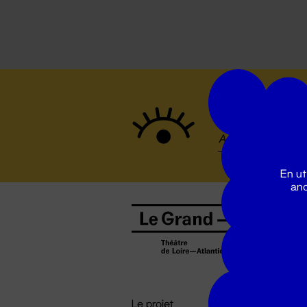
Suivez to
En ut
ano
B
0
b
D

i
Le projet