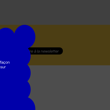
S'inscrire
à la newsletter
 façon
 sur