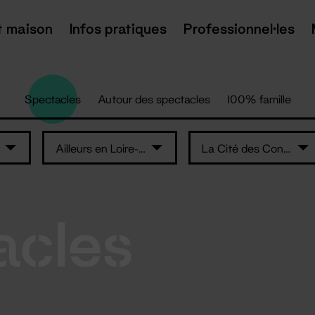
t maison
Infos pratiques
Professionnel·les
Spectacles
Autour des spectacles
100% famille
Ailleurs en Loire-Atlantique
La Cité des Congrès de Nantes
acles