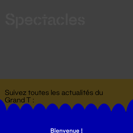
Spectacles
Suivez toutes les actualités du
Grand T :
S'inscrire
Bienvenue !