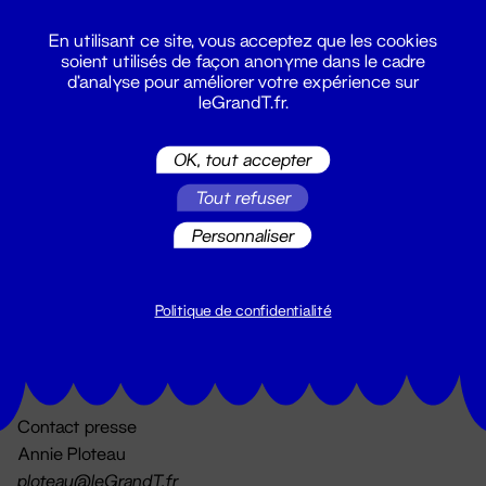
En utilisant ce site, vous acceptez que les cookies
soient utilisés de façon anonyme dans le cadre
d'analyse pour améliorer votre expérience sur
leGrandT.fr.
OK, tout accepter
Billetterie
Tout refuser
02 51 88 25 25
billetterie@leGrandT.fr
Personnaliser
Du lundi au vendredi 14h → 18h
🚨 Accueil physique impossible jusqu'à l'ouverture
Politique de confidentialité
Adresse postale uniquement :
19 rue Morand 44000 Nantes
Contact presse
Annie Ploteau
ploteau@leGrandT.fr