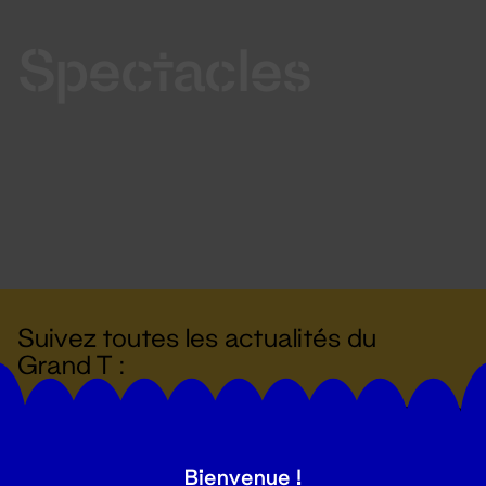
Spectacles
Suivez toutes les actualités du
Grand T :
S'inscrire
Bienvenue !