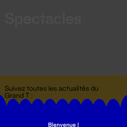
Spectacles
Suivez toutes les actualités du
Grand T :
S'inscrire
Bienvenue !