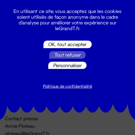
En utilisant ce site, vous acceptez que les cookies
soient utilisés de façon anonyme dans le cadre
d'analyse pour améliorer votre expérience sur
leGrandT.fr.
OK, tout accepter
Billetterie
Tout refuser
02 51 88 25 25
billetterie@leGrandT.fr
Personnaliser
Du lundi au vendredi 14h → 18h
🚨 Accueil physique impossible jusqu'à l'ouverture
Politique de confidentialité
Adresse postale uniquement :
19 rue Morand 44000 Nantes
Contact presse
Annie Ploteau
ploteau@leGrandT.fr