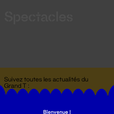
Spectacles
Suivez toutes les actualités du
Grand T :
S'inscrire
Bienvenue !