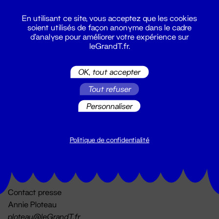
En utilisant ce site, vous acceptez que les cookies
soient utilisés de façon anonyme dans le cadre
d'analyse pour améliorer votre expérience sur
leGrandT.fr.
OK, tout accepter
Billetterie
Tout refuser
02 51 88 25 25
billetterie@leGrandT.fr
Personnaliser
Du lundi au vendredi 14h → 18h
🚨 Accueil physique impossible jusqu'à l'ouverture
Politique de confidentialité
Adresse postale uniquement :
19 rue Morand 44000 Nantes
Contact presse
Annie Ploteau
ploteau@leGrandT.fr