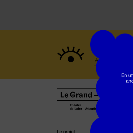
Suivez to
En ut
ano
B
0
b
D

i
Le projet