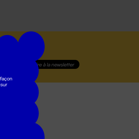
S'inscrire
à la newsletter
 façon
 sur