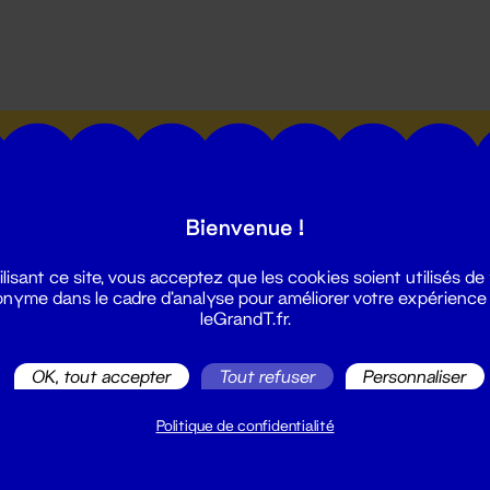
utes les actualités du Grand T :
Bienvenue !
ilisant ce site, vous acceptez que les cookies soient utilisés de
nyme dans le cadre d'analyse pour améliorer votre expérience
leGrandT.fr.
illetterie
2 51 88 25 25
OK, tout accepter
Tout refuser
Personnaliser
illetterie@leGrandT.fr
u lundi au vendredi 14h → 18h
Politique de confidentialité
 Accueil physique
mpossible jusqu'à l'ouverture