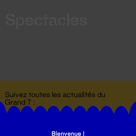
Spectacles
Suivez toutes les actualités du
Grand T :
S'inscrire
Bienvenue !