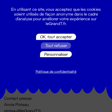
En utilisant ce site, vous acceptez que les cookies
soient utilisés de façon anonyme dans le cadre
d'analyse pour améliorer votre expérience sur
leGrandT.fr.
OK, tout accepter
Billetterie
Tout refuser
02 51 88 25 25
billetterie@leGrandT.fr
Personnaliser
Du lundi au vendredi 14h → 18h
🚨 Accueil physique impossible jusqu'à l'ouverture
Politique de confidentialité
Adresse postale uniquement :
19 rue Morand 44000 Nantes
Contact presse
Annie Ploteau
ploteau@leGrandT.fr