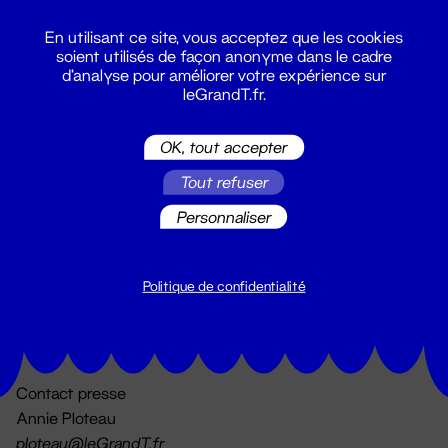
En utilisant ce site, vous acceptez que les cookies
soient utilisés de façon anonyme dans le cadre
d'analyse pour améliorer votre expérience sur
leGrandT.fr.
OK, tout accepter
Billetterie
Tout refuser
02 51 88 25 25
billetterie@leGrandT.fr
Personnaliser
Du lundi au vendredi 14h → 18h
🚨 Accueil physique impossible jusqu'à l'ouverture
Politique de confidentialité
Adresse postale uniquement :
19 rue Morand 44000 Nantes
Contact presse
Annie Ploteau
ploteau@leGrandT.fr