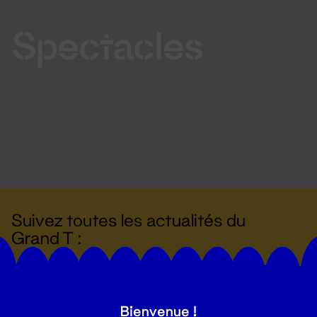
Spectacles
Suivez toutes les actualités du
Grand T :
S'inscrire
Bienvenue !