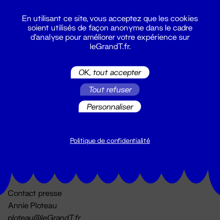
En utilisant ce site, vous acceptez que les cookies
soient utilisés de façon anonyme dans le cadre
d'analyse pour améliorer votre expérience sur
leGrandT.fr.
OK, tout accepter
Billetterie
Tout refuser
02 51 88 25 25
billetterie@leGrandT.fr
Personnaliser
Du lundi au vendredi 14h → 18h
🚨 Accueil physique impossible jusqu'à l'ouverture
Politique de confidentialité
Adresse postale uniquement :
19 rue Morand 44000 Nantes
Contact presse
Annie Ploteau
ploteau@leGrandT.fr