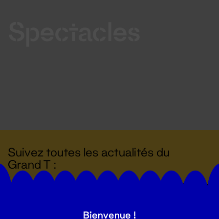
Spectacles
Suivez toutes les actualités du
Grand T :
S'inscrire
Bienvenue !