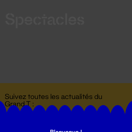
Spectacles
Suivez toutes les actualités du
Grand T :
S'inscrire
Bienvenue !