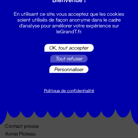
En utilisant ce site, vous acceptez que les cookies
soient utilisés de façon anonyme dans le cadre
d'analyse pour améliorer votre expérience sur
leGrandT.fr.
OK, tout accepter
Billetterie
Tout refuser
02 51 88 25 25
Personnaliser
billetterie@leGrandT.fr
Du lundi au vendredi 14h → 18h
🚨 Accueil physique impossible jusqu'à l'ouverture
Politique de confidentialité
Adresse postale uniquement :
19 rue Morand 44000 Nantes
Contact presse
Annie Ploteau