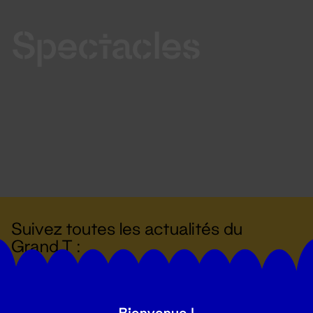
Spectacles
Suivez toutes les actualités du
Grand T :
S'inscrire
Bienvenue !