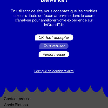
En utilisant ce site, vous acceptez que les cookies
soient utilisés de façon anonyme dans le cadre
d'analyse pour améliorer votre expérience sur
leGrandT.fr.
OK, tout accepter
Billetterie
Tout refuser
02 51 88 25 25
Personnaliser
billetterie@leGrandT.fr
Du lundi au vendredi 14h → 18h
🚨 Accueil physique impossible jusqu'à l'ouverture
Politique de confidentialité
Adresse postale uniquement :
19 rue Morand 44000 Nantes
Contact presse
Annie Ploteau