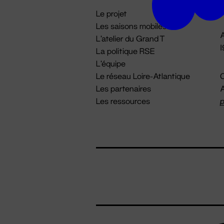
i
Le projet
Les saisons mobiles
A
L'atelier du Grand T
La politique RSE
L'équipe
Le réseau Loire-Atlantique
C
Les partenaires
A
Les ressources
p