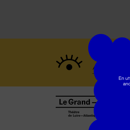
Suivez to
En ut
ano
B
0
b
D
