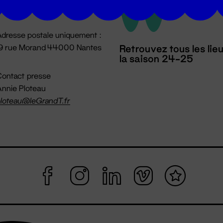
mpossible jusqu'à l'ouverture
dresse postale uniquement :
19 rue Morand 44000 Nantes
Retrouvez tous les lie
la saison 24-25
ontact presse
nnie Ploteau
loteau@leGrandT.fr