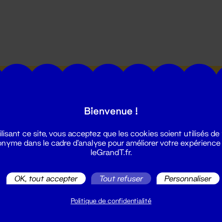
utes les actualités du Grand T :
Bienvenue !
ilisant ce site, vous acceptez que les cookies soient utilisés de
nyme dans le cadre d'analyse pour améliorer votre expérience
leGrandT.fr.
illetterie
OK, tout accepter
Tout refuser
Personnaliser
2 51 88 25 25
illetterie@leGrandT.fr
Politique de confidentialité
u lundi au vendredi 14h → 18h
 Accueil physique