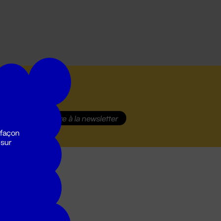
S'inscrire
à la newsletter
 façon
 sur